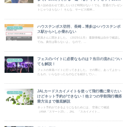
円台プレゼント詰め合わせ例
色々詰め合わせて渡したいけど時間がない！でも、普通のプレゼン
トじゃつまらない！ そんな、サービス精神...
ハウステンボス切符、長崎→博多は<ハウステンボ
いろいろ
ス駅から>しか乗れない
駅員さんに聞きました。（2025/11月） 最新情報は自分で確認し
てね。責任は取らないよ。 なので、...
フェスのバイトに必要なものは？当日の流れについ
いろいろ
ても解説！
フェスの単発バイトに行ってきました。 その際に、あってよかっ
たもの、いらなかったものなどを紹介してい...
JALカードスカイメイトを使って飛行機に乗りたい
いろいろ
けどネット予約ができない！他２つの学割飛行機搭
乗方法まで徹底解説
ネット予約ができるようになるためには、 空港にて確認
（ANA「スマート25」、JAL 「スカイメイト...