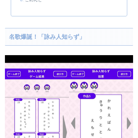
名歌爆誕！「詠み人知らず」