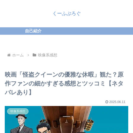
くーふぶろぐ
自己紹介
ホーム
映像系感想
映画「怪盗クイーンの優雅な休暇」観た？原
作ファンの細かすぎる感想とツッコミ【ネタ
バレあり】
2025.06.11
映像系感想