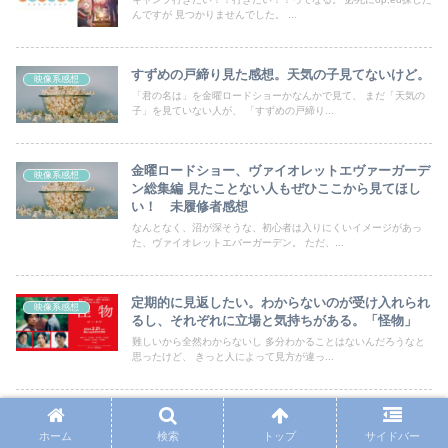
んですが 見つかりませんでした。 ...
すずめの戸締り見た感想。天気の子見てないけど。
映像系感想
「君の名は」を金曜ロードショーかなんかで見て、 まだ「天気の
子」を見ていない人が、 「すずめの戸締り...
金曜ロードショー、ヴァイオレットエヴァーガーデ
映像系感想
ン総集編 見たことない人もぜひここから見てほし
い！ 未履修者感想
なんとなく、沼が深そうな、初心者は入りにくいイメージがあっ
た、ヴァイオレットエバーガーデン。 ただ、...
定期的に見返したい。わからないのが受け入れられ
映像系感想
るし、それぞれに立場と気持ちがある。「怪物」
難しいから全然わからないし 多分わかることはないんだろうなと
思ったけど、 きっと人によって見方が違っ...
超かぐや姫、超超超良かった！！！！
映像系感想
ホーム
検索
トップ
サイドバー
ボカロ好きで、映像好きな人は見に行ってくださいはほんとそう。