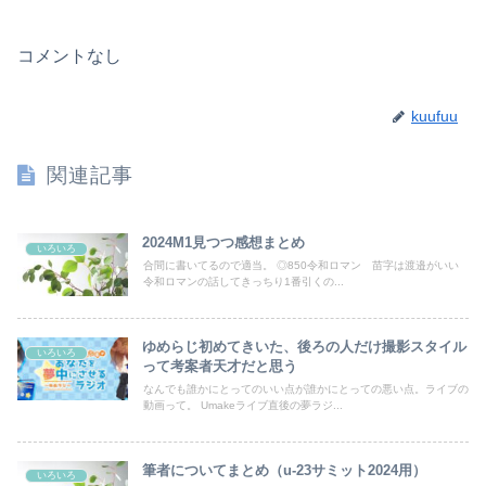
コメントなし
kuufuu
関連記事
2024M1見つつ感想まとめ
いろいろ
合間に書いてるので適当。 ◎850令和ロマン 苗字は渡邉がいい
令和ロマンの話してきっちり1番引くの...
ゆめらじ初めてきいた、後ろの人だけ撮影スタイル
いろいろ
って考案者天才だと思う
なんでも誰かにとってのいい点が誰かにとっての悪い点。ライブの
動画って。 Umakeライブ直後の夢ラジ...
筆者についてまとめ（u-23サミット2024用）
いろいろ