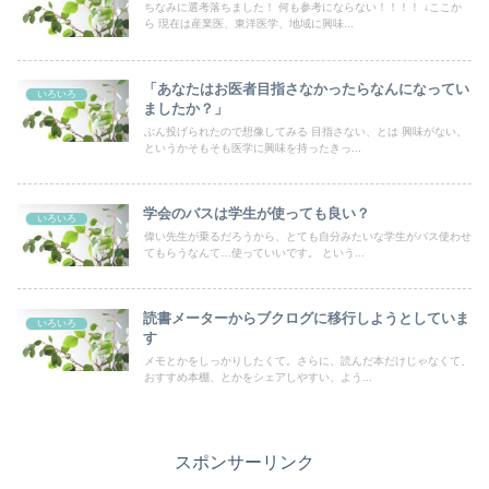
ちなみに選考落ちました！ 何も参考にならない！！！！ ↓ここか
ら 現在は産業医、東洋医学、地域に興味...
「あなたはお医者目指さなかったらなんになってい
いろいろ
ましたか？」
ぶん投げられたので想像してみる 目指さない、とは 興味がない、
というかそもそも医学に興味を持ったきっ...
学会のバスは学生が使っても良い？
いろいろ
偉い先生が乗るだろうから、とても自分みたいな学生がバス使わせ
てもらうなんて…使っていいです。 という...
読書メーターからブクログに移行しようとしていま
いろいろ
す
メモとかをしっかりしたくて。さらに、読んだ本だけじゃなくて、
おすすめ本棚、とかをシェアしやすい、よう...
スポンサーリンク