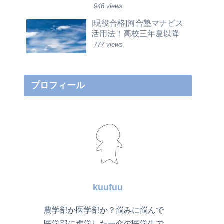
946 views
[現役合格]河合塾マナビス
活用法！高校三年夏以降
777 views
プロフィール
kuufuu
農学部か医学部か？悩みに悩んで
医学部に進学した一介の医学生で