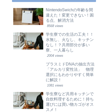
NintendoSwichの年齢を間
違えた！変更できない！困
る点、解消方法
8568 views
学生寮での生活の工夫！！
水無し、火なし、キッチン
なし！？共用部分が多い
寮、一人暮らし
2004 views
プラスミドDNAの抽出方法
「アルカリ変性法」 物理
選択にもわかりやすく簡単
に解説！
1081 views
学生寮など共用キッチンで
自炊料理するために！持ち
運びには買い物カゴがオス
スメ！