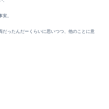
い、
事実。
両だったんだーくらいに思いつつ、他のことに意