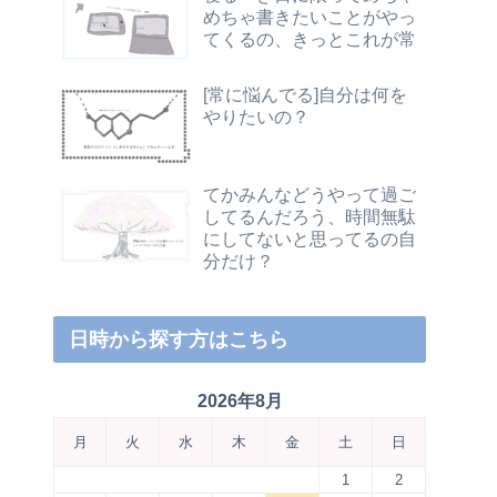
めちゃ書きたいことがやっ
てくるの、きっとこれが常
[常に悩んでる]自分は何を
やりたいの？
てかみんなどうやって過ご
してるんだろう、時間無駄
にしてないと思ってるの自
分だけ？
日時から探す方はこちら
2026年8月
月
火
水
木
金
土
日
1
2