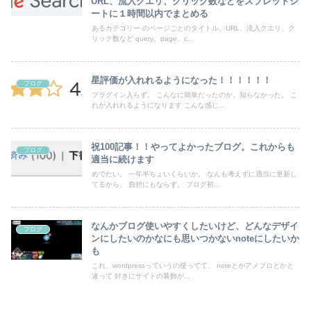
URL、流入クエリ、クリック数などをスプレッドシ
ートに１時間以内でまとめる
あるカテゴリー のページごとのタイトル、URL、流入クエリ、ク
リック数など query、page、c...
星評価が入れれるようになった！！！！！！
ブログ
プラグイン入らず。 こんなに簡単だったのか。知らなかった。 こ
れが入れれるようになります こんな感じ...
祝100記事！！やってよかったブログ。これからも
ブログ
適当に続けます
めでたい。 一年半ちょいくらいか。 なんも考えずに適当に更新し
てるから、 負担にもならず。 ブログ初...
なんかブログ使いやすくしたいけど、どんなデザイ
ブログ
ンにしたいのかなにも思いつかないnoteにしたいか
も
これ、wordpressっていうの使ってて、 noteとかアメブロとかと
違って 好きにサイトの装飾が...