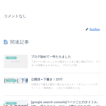
コメントなし
kuufuu
関連記事
ブログ始めて一年たちました
ブログ
てきとーに思ったことだけ書きたいときに書く雑記ブログ。 ライ
ターの経験ももちろんなく。 ブログって何...
公開済＝下書き！157!!
ブログ
公開済と下書きの数が一緒になりました！！すごい！！バンザ
イ！！！！ 基本的に、 これいつか書きたいな...
[google search console]ページごとのタイトル、
ブログ