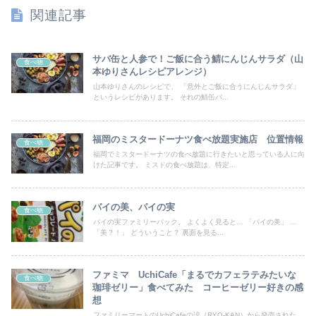
関連記事
サバ缶と人参で！ご飯に合う鯖にんじんサラダ（山
食べ物
本ゆりさんレシピアレンジ）
山本ゆりさんのレシピで、 「意外とご飯に合うにんじんサラダ」
というレシピがあります。 それの鯖缶バ...
福岡のミスタードーナツ食べ放題実施店 位置情報
食べ物
福岡でミスタードーナツの食べ放題に行きたいと思っている人に向
けた記事です。 ミスドの食べ放題は、特定...
パイの美、パイの実
食べ物
パイの実ファミリーパック。 よくよく見ると… 「パイの美」 …
「美？！」 どういうこと？ 裏面を見る...
ファミマ UchiCafe「まるでカフェラテみたいな
食べ物
珈琲ゼリー」食べてみた コーヒーゼリー好きの感
想
ファミリーマートのUchiCafeの涼（RYO-KAN）から発売された、