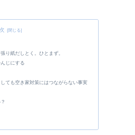
次
な張り紙だしとく。ひとまず。
かんじにする
としても空き家対策にはつながらない事実
め？