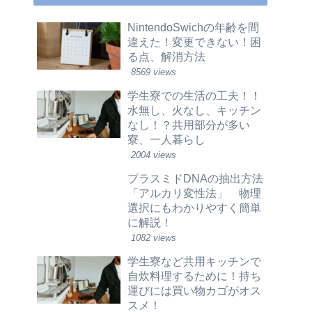
NintendoSwichの年齢を間
違えた！変更できない！困
る点、解消方法
8569 views
学生寮での生活の工夫！！
水無し、火なし、キッチン
なし！？共用部分が多い
寮、一人暮らし
2004 views
プラスミドDNAの抽出方法
「アルカリ変性法」 物理
選択にもわかりやすく簡単
に解説！
1082 views
学生寮など共用キッチンで
自炊料理するために！持ち
運びには買い物カゴがオス
スメ！