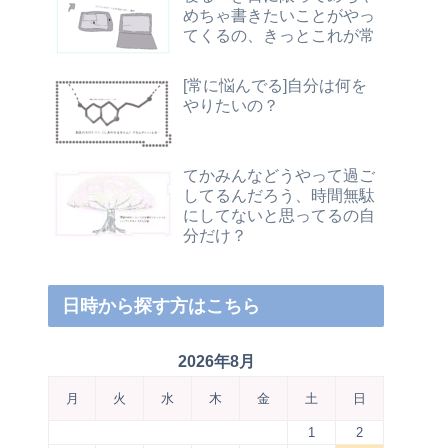
めちゃ書きたいことがやっ
てくるの、きっとこれが常
[常に悩んでる]自分は何を
やりたいの？
てかみんなどうやって過ご
してるんだろう、時間無駄
にしてないと思ってるの自
分だけ？
日時から探す方はこちら
2026年8月
月
火
水
木
金
土
日
1
2