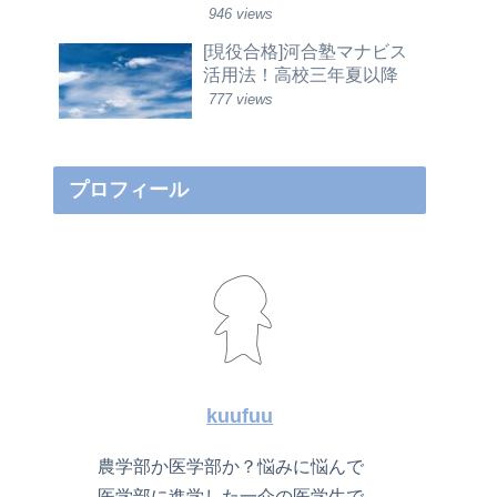
946 views
[現役合格]河合塾マナビス
活用法！高校三年夏以降
777 views
プロフィール
kuufuu
農学部か医学部か？悩みに悩んで
医学部に進学した一介の医学生で