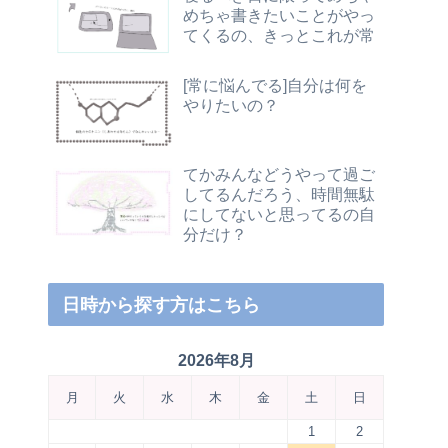
めちゃ書きたいことがやっ
てくるの、きっとこれが常
[常に悩んでる]自分は何を
やりたいの？
てかみんなどうやって過ご
してるんだろう、時間無駄
にしてないと思ってるの自
分だけ？
日時から探す方はこちら
2026年8月
月
火
水
木
金
土
日
1
2