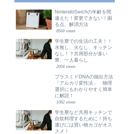
NintendoSwichの年齢を間
違えた！変更できない！困
る点、解消方法
8569 views
学生寮での生活の工夫！！
水無し、火なし、キッチン
なし！？共用部分が多い
寮、一人暮らし
2004 views
プラスミドDNAの抽出方法
「アルカリ変性法」 物理
選択にもわかりやすく簡単
に解説！
1082 views
学生寮など共用キッチンで
自炊料理するために！持ち
運びには買い物カゴがオス
スメ！