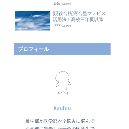
946 views
[現役合格]河合塾マナビス
活用法！高校三年夏以降
777 views
プロフィール
kuufuu
農学部か医学部か？悩みに悩んで
医学部に進学した一介の医学生で