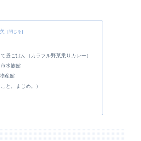
次
にて昼ごはん（カラフル野菜乗りカレー）
ら市水族館
光物産館
たこと。まじめ。）