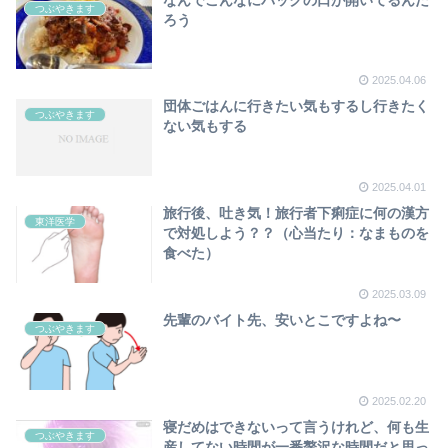
つぶやきます
ろう
2025.04.06
団体ごはんに行きたい気もするし行きたく
つぶやきます
ない気もする
2025.04.01
旅行後、吐き気！旅行者下痢症に何の漢方
東洋医学
で対処しよう？？（心当たり：なまものを
食べた）
2025.03.09
先輩のバイト先、安いとこですよね〜
つぶやきます
2025.02.20
寝だめはできないって言うけれど、何も生
つぶやきます
産してない時間が一番贅沢な時間だと思っ