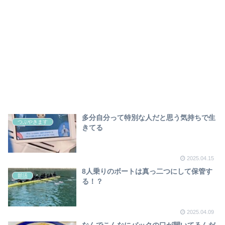
多分自分って特別な人だと思う気持ちで生
つぶやきます
きてる
2025.04.15
8人乗りのボートは真っ二つにして保管す
部活
る！？
2025.04.09
なんでこんなにバックの口が開いてるんだ