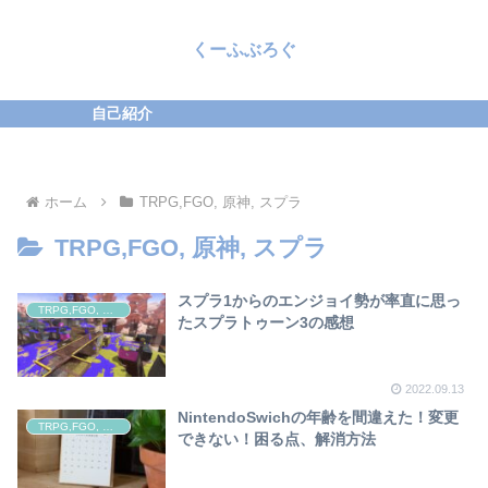
くーふぶろぐ
自己紹介
ホーム
TRPG,FGO, 原神, スプラ
TRPG,FGO, 原神, スプラ
スプラ1からのエンジョイ勢が率直に思っ
TRPG,FGO, 原神, スプラ
たスプラトゥーン3の感想
2022.09.13
NintendoSwichの年齢を間違えた！変更
TRPG,FGO, 原神, スプラ
できない！困る点、解消方法